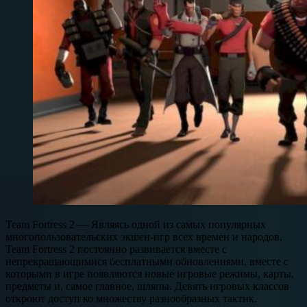
Team Fortress 2 — Являясь одной из самых популярных
многопользовательских экшен-игр всех времен и народов,
Team Fortress 2 постоянно развивается вместе с
непрекращающимися бесплатными обновлениями, вместе с
которыми в игре появляются новые игровые режимы, карты,
предметы и, самое главное, шляпы. Девять игровых классов
откроют доступ ко множеству разнообразных тактик.