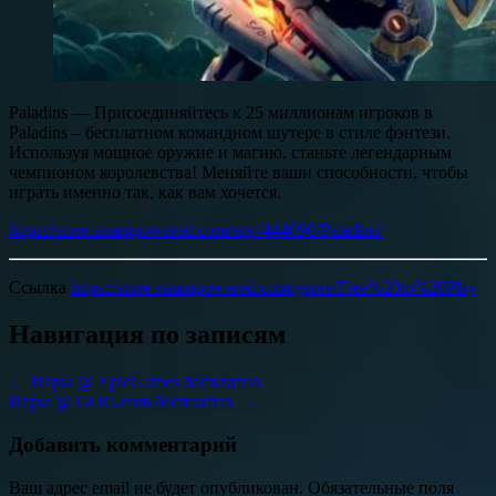
Paladins — Присоединяйтесь к 25 миллионам игроков в
Paladins – бесплатном командном шутере в стиле фэнтези.
Используя мощное оружие и магию, станьте легендарным
чемпионом королевства! Меняйте ваши способности, чтобы
играть именно так, как вам хочется.
https://store.steampowered.com/app/444090/Paladins/
Ссылка
https://store.steampowered.com/genre/Free%20to%20Play
Навигация по записям
←
Игры @ EpicGames бесплатно
Игры @ GOG.com бесплатно
→
Добавить комментарий
Ваш адрес email не будет опубликован.
Обязательные поля