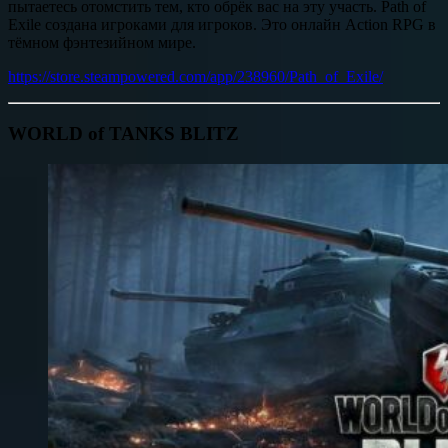
пытаетесь отомстить тем, кто обрёк вас на эту участь. Path of
Exile создана игроками для игроков. Это онлайн Action RPG в
тёмном фэнтезийном мире.
https://store.steampowered.com/app/238960/Path_of_Exile/
WORLD of TANKS BLITZ