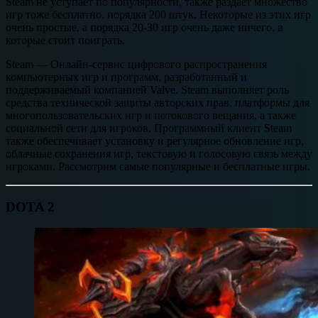
Steam не уступает по популярности, также раздает множество
игр тоже бесплатно, порядка 200 штук. Некоторые из этих игр
очень простые, а порядка 20-30 игр очень даже ничего, в
которые стоит поиграть.
Steam — Онлайн-сервис цифрового распространения
компьютерных игр и программ, разработанный и
поддерживаемый компанией Valve. Steam выполняет роль
средства технической защиты авторских прав, платформы для
многопользовательских игр и потокового вещания, а также
социальной сети для игроков. Программный клиент Steam
также обеспечивает установку и регулярное обновление игр,
облачные сохранения игр, текстовую и голосовую связь между
игроками. Рассмотрим самые популярные и бесплатные игры.
DOTA 2