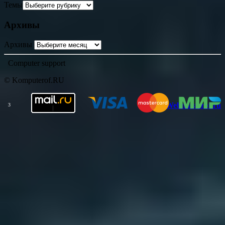
Темы
Архивы
Архивы
Computer support
© Komputerof.RU
Webmasterof.ru