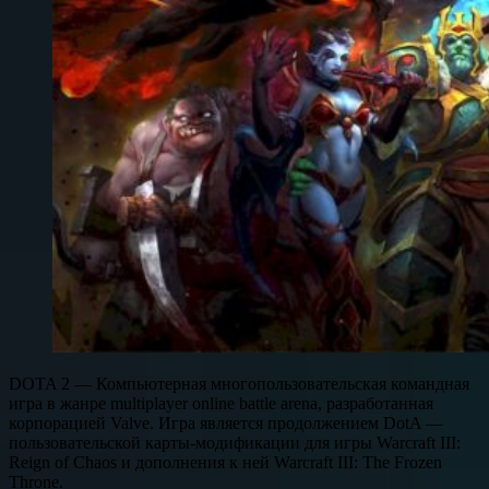
DOTA 2 — Компьютерная многопользовательская командная
игра в жанре multiplayer online battle arena, разработанная
корпорацией Valve. Игра является продолжением DotA —
пользовательской карты-модификации для игры Warcraft III:
Reign of Chaos и дополнения к ней Warcraft III: The Frozen
Throne.