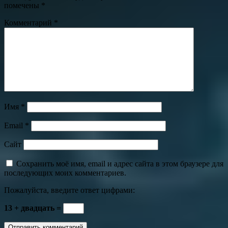
помечены
*
Комментарий
*
Имя
*
Email
*
Сайт
Сохранить моё имя, email и адрес сайта в этом браузере для
последующих моих комментариев.
Пожалуйста, введите ответ цифрами:
13 + двадцать =