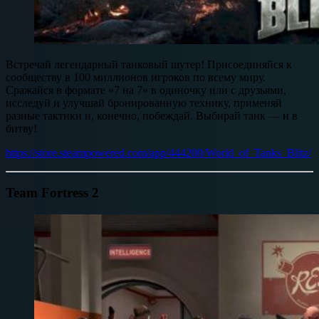
Встречай легендарный танковый шутер! Присоединяйся к
сообществу в 100 миллионов игроков по всему миру.
Сражайся в формате «7 на 7» в одиночку или с друзьями,
исследуй и улучшай бронированную технику, применяй
разные тактики и, конечно, побеждай. Выбирай танк — и в
битву!
https://store.steampowered.com/app/444200/World_of_Tanks_Blitz/
Team Fortress 2