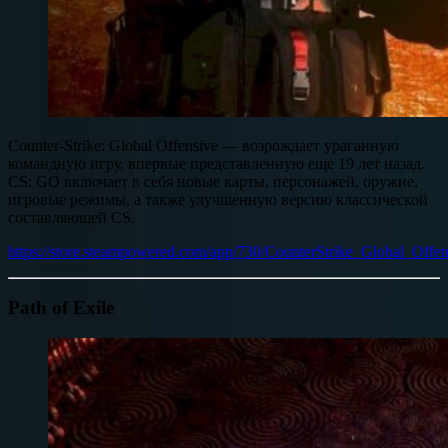
Counter-Strike: Global Offensive — возрождает ураганную
командную игру, впервые представленную еще 19 лет назад.
CS: GO включает в себя новые карты, персонажей, оружие,
игровые режимы, а также улучшенную версию классической
составляющей CS.
https://store.steampowered.com/app/730/CounterStrike_Global_Offen
Path of Exile