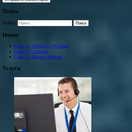
Поиск
Найти:
Новое
Софт @ 3DMark и PCMark
Софт @ Ccleaner
Софт @ Яндекс браузер
Услуги