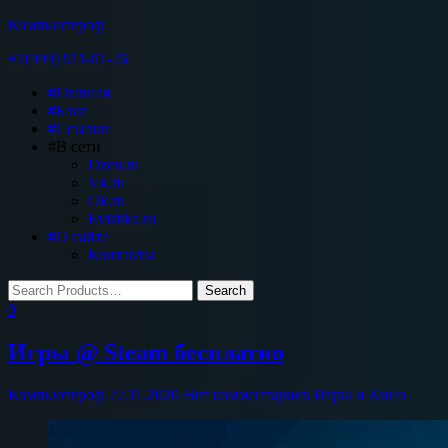
Компьютероф
+7(999) 911-91-26
Toggle
#Главная
navigation
#Блог
#Ссылки
#В сети
Dzen.ru
Vk.ru
Ok.ru
Evisitka.ru
#О сайте
Контакты
0
Игры @ Steam бесплатно
Компьютероф
22.11.2020
Нет комментариев
Игры и Кино