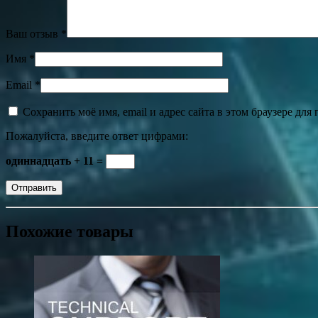
Ваш отзыв
*
Имя
*
Email
*
Сохранить моё имя, email и адрес сайта в этом браузере д
Пожалуйста, введите ответ цифрами:
одиннадцать + 11 =
Похожие товары