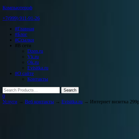
Компьютероф
+7(999) 911-91-26
Toggle
#Главная
navigation
#Блог
#Ссылки
#В сети
Dzen.ru
Vk.ru
Ok.ru
Evisitka.ru
#О сайте
Контакты
0
Услуги
→
Веб контакты
→
Evisitka.ru
→ Интернет визитка 299