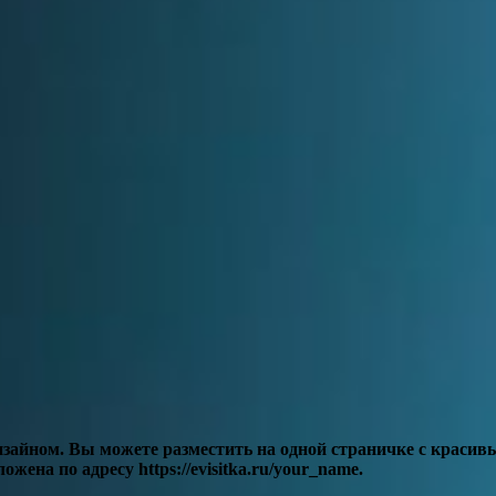
изайном. Вы можете разместить на одной страничке с красив
жена по адресу https://evisitka.ru/your_name.