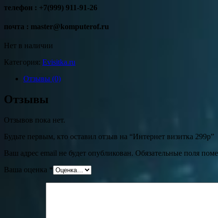
телефон : +7(999) 911-91-26
почта :
master@komputerof.ru
Нет в наличии
Категория:
Evisitka.ru
Отзывы (0)
Отзывы
Отзывов пока нет.
Будьте первым, кто оставил отзыв на “Интернет визитка 299р”
Ваш адрес email не будет опубликован.
Обязательные поля пом
Ваша оценка
*