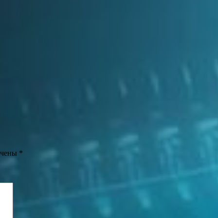
ечены
*