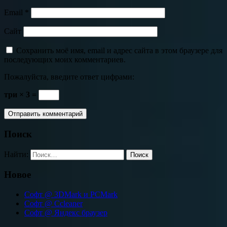
Email
*
Сайт
Сохранить моё имя, email и адрес сайта в этом браузере для
последующих моих комментариев.
Пожалуйста, введите ответ цифрами:
три × 3 =
Поиск
Найти:
Новое
Софт @ 3DMark и PCMark
Софт @ Ccleaner
Софт @ Яндекс браузер