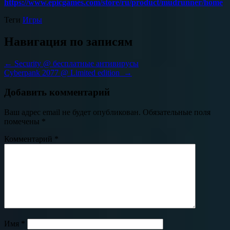
https://www.epicgames.com/store/ru/product/mudrunner/home
Теги
Игры
Навигация по записям
←
Security @ бесплатные антивирусы
Cyberpank 2077 @ Limited edition
→
Добавить комментарий
Ваш адрес email не будет опубликован.
Обязательные поля
помечены
*
Комментарий
*
Имя
*