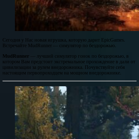
Сегодня у Нас новая игрушка, которую дарит EpicGames.
Встречайте MudRunner — симулятор по бездорожью.
MudRunner
— лучший симулятор гонок по бездорожью, в
котором Вам предстоит экстремальное прохождение в дали от
цивилизации за рулем внедорожника. Почувствуйте себя
настоящим первопроходцем на мощном внедорожнике.