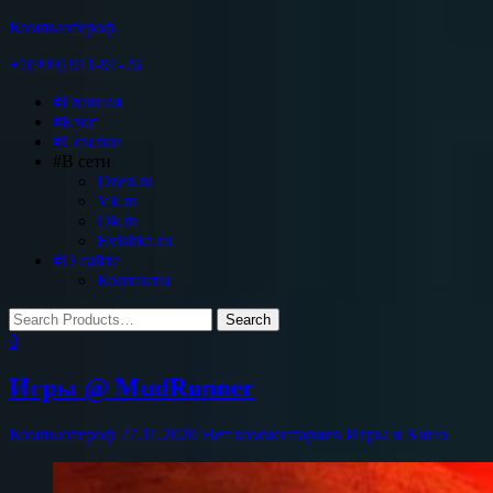
Компьютероф
+7(999) 911-91-26
Toggle
#Главная
navigation
#Блог
#Ссылки
#В сети
Dzen.ru
Vk.ru
Ok.ru
Evisitka.ru
#О сайте
Контакты
0
Игры @ MudRunner
Компьютероф
27.11.2020
Нет комментариев
Игры и Кино