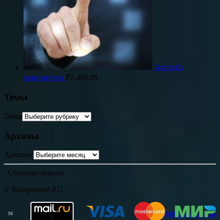
Апгрейд
компьютера
₽
2,499.00
Темы
Темы
Архивы
Архивы
Computer support
© Komputerof.RU
Webmasterof.ru